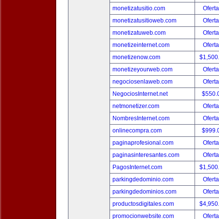
monetizatusitio.com
Oferta
monetizatusitioweb.com
Oferta
monetizatuweb.com
Oferta
monetizeinternet.com
Oferta
monetizenow.com
$1,500
monetizeyourweb.com
Oferta
negociosenlaweb.com
Oferta
NegociosInternet.net
$550.
netmonetizer.com
Oferta
NombresInternet.com
Oferta
onlinecompra.com
$999.
paginaprofesional.com
Oferta
paginasinteresantes.com
Oferta
PagosInternet.com
$1,500
parkingdedominio.com
Oferta
parkingdedominios.com
Oferta
productosdigitales.com
$4,950
promocionwebsite.com
Oferta