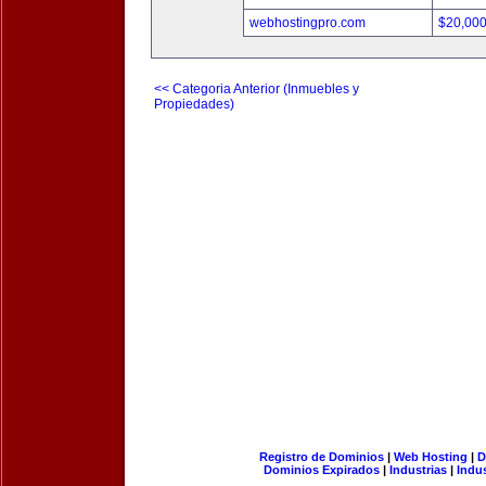
webhostingpro.com
$20,00
<< Categoria Anterior (Inmuebles y
Propiedades)
Registro de Dominios
|
Web Hosting
|
D
Dominios Expirados
|
Industrias
|
Indu