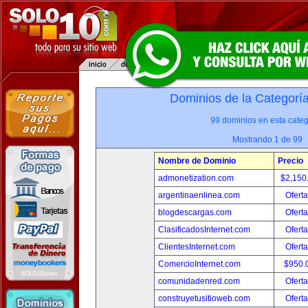
Dominios de la Categorí
99 dominios en esta categ
Mostrando 1 de 99
Nombre de Dominio
Precio
admonetization.com
$2,150
argentinaenlinea.com
Oferta
blogdescargas.com
Oferta
ClasificadosInternet.com
Oferta
ClientesInternet.com
Oferta
ComercioInternet.com
$950.
comunidadenred.com
Oferta
construyetusitioweb.com
Oferta