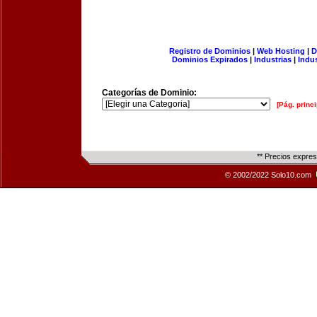
Registro de Dominios
|
Web Hosting
|
D
Dominios Expirados
|
Industrias
|
Indu
Categorías de Dominio:
[Pág. princi
** Precios expre
© 2002/2022 Solo10.com