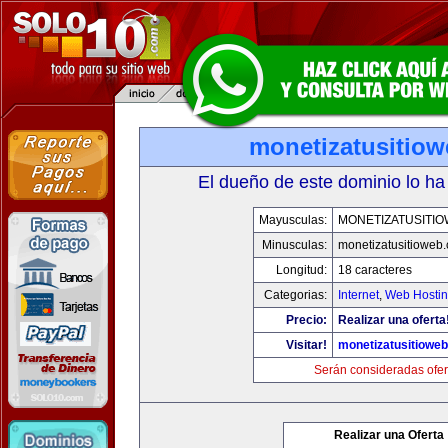
monetizatusitio
El dueño de este dominio lo ha
Mayusculas:
MONETIZATUSITI
Minusculas:
monetizatusitioweb
Longitud:
18 caracteres
Categorias:
Internet
,
Web Hostin
Precio:
Realizar una oferta
Visitar!
monetizatusitiowe
Serán consideradas ofer
Realizar una Oferta