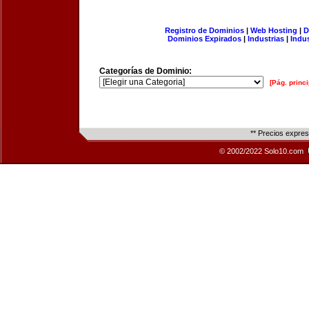
Registro de Dominios
|
Web Hosting
|
D
Dominios Expirados
|
Industrias
|
Indu
Categorías de Dominio:
[Pág. princi
** Precios expre
© 2002/2022 Solo10.com