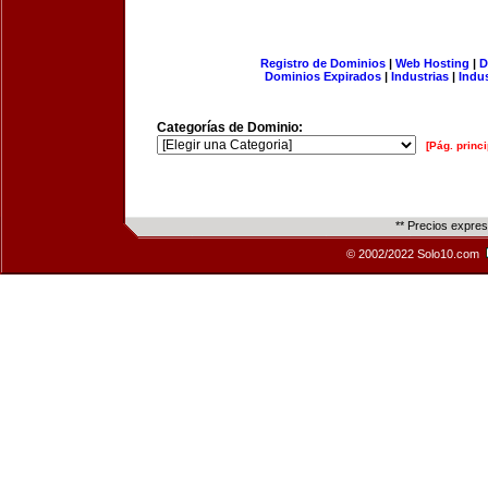
Registro de Dominios
|
Web Hosting
|
D
Dominios Expirados
|
Industrias
|
Indu
Categorías de Dominio:
[Pág. princi
** Precios expre
© 2002/2022 Solo10.com