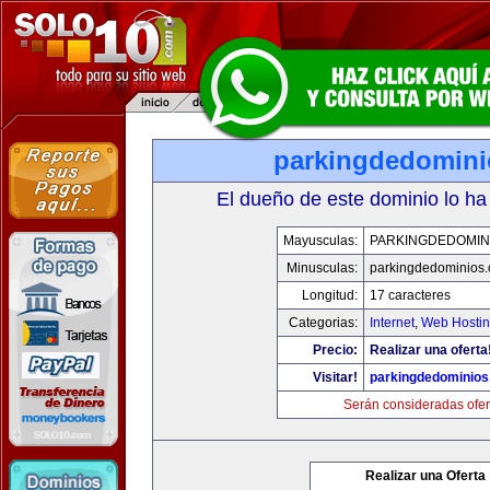
parkingdedomin
El dueño de este dominio lo ha
Mayusculas:
PARKINGDEDOMIN
Minusculas:
parkingdedominios
Longitud:
17 caracteres
Categorias:
Internet
,
Web Hostin
Precio:
Realizar una oferta
Visitar!
parkingdedominio
Serán consideradas ofer
Realizar una Oferta