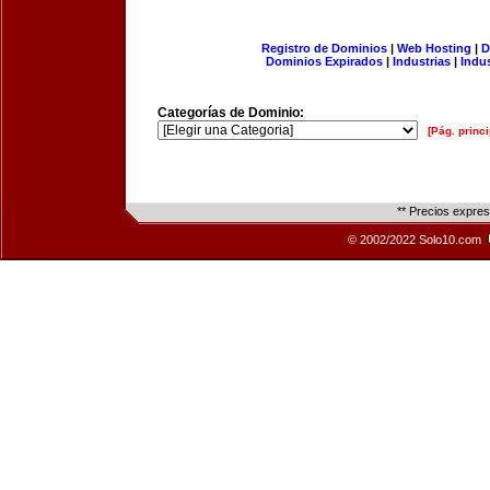
Registro de Dominios
|
Web Hosting
|
D
Dominios Expirados
|
Industrias
|
Indu
Categorías de Dominio:
[Pág. princi
** Precios expre
© 2002/2022 Solo10.com