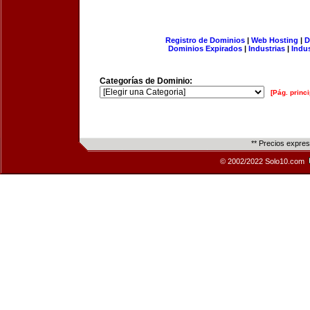
Registro de Dominios
|
Web Hosting
|
D
Dominios Expirados
|
Industrias
|
Indu
Categorías de Dominio:
[Pág. princi
** Precios expre
© 2002/2022 Solo10.com