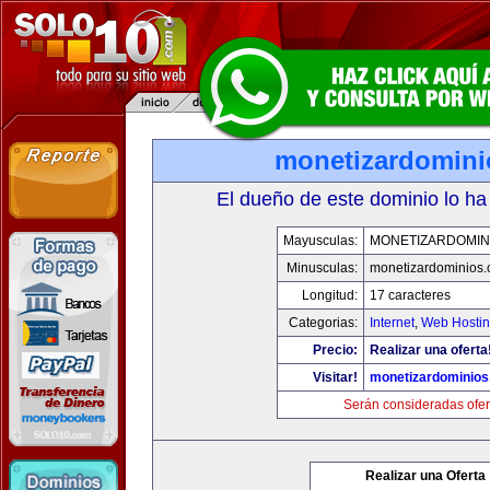
monetizardomin
El dueño de este dominio lo ha
Mayusculas:
MONETIZARDOMIN
Minusculas:
monetizardominios
Longitud:
17 caracteres
Categorias:
Internet
,
Web Hostin
Precio:
Realizar una oferta
Visitar!
monetizardominio
Serán consideradas ofer
Realizar una Oferta