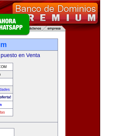
om
 puesto en Venta
.COM
m
udades
oferta!
m
tas