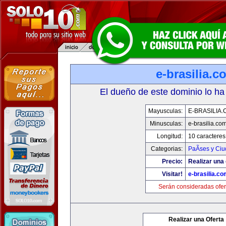
e-brasilia.c
El dueño de este dominio lo ha
Mayusculas:
E-BRASILIA
Minusculas:
e-brasilia.co
Longitud:
10 caracteres
Categorias:
PaÃ­ses y Ci
Precio:
Realizar una 
Visitar!
e-brasilia.co
Serán consideradas ofer
Realizar una Oferta