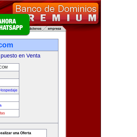
.com
 puesto en Venta
.COM
 Hospedaje
m
tas
ealizar una Oferta