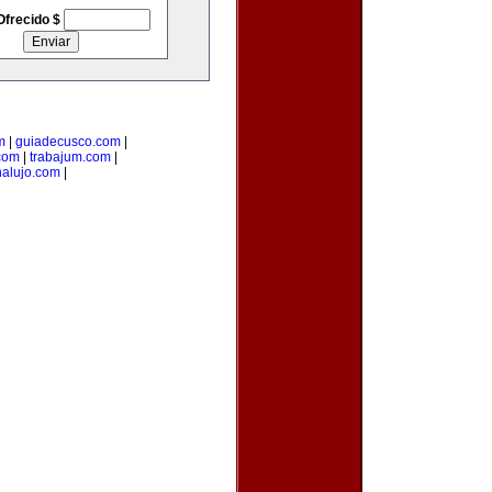
Ofrecido $
m
|
guiadecusco.com
|
.com
|
trabajum.com
|
alujo.com
|