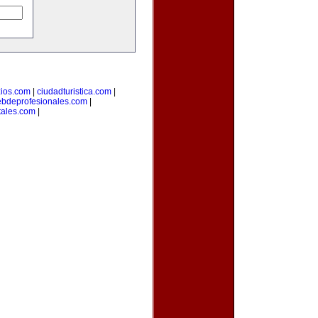
ios.com
|
ciudadturistica.com
|
bdeprofesionales.com
|
tales.com
|