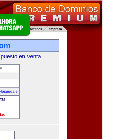
com
 puesto en Venta
OM
 Hospedaje
ta!
tas