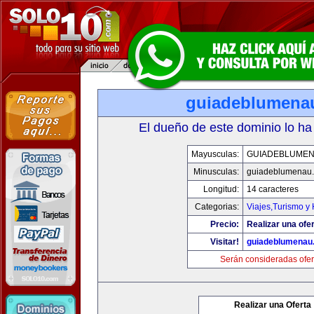
guiadeblumena
El dueño de este dominio lo ha
Mayusculas:
GUIADEBLUME
Minusculas:
guiadeblumenau
Longitud:
14 caracteres
Categorias:
Viajes,Turismo y
Precio:
Realizar una ofer
Visitar!
guiadeblumenau
Serán consideradas ofer
Realizar una Oferta