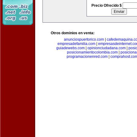
Precio Ofrecido $
Otros dominios en venta:
anunciospuertorico.com
|
cafedemaquina.c
empresadefamilia.com
|
empresasdeinternet.c
guiadewebs.com
|
opinionciudadana.com
|
posi
posicionamientocolombia.com
|
posicion
programacionenred.com
|
comprahost.co