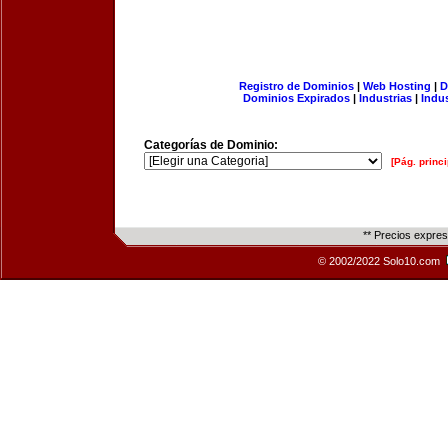
Registro de Dominios
|
Web Hosting
|
D
Dominios Expirados
|
Industrias
|
Indu
Categorías de Dominio:
[Pág. princi
** Precios expre
© 2002/2022 Solo10.com