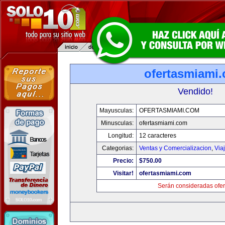
ofertasmiami
Vendido!
Mayusculas:
OFERTASMIAMI.COM
Minusculas:
ofertasmiami.com
Longitud:
12 caracteres
Categorias:
Ventas y Comercializacion
,
Via
Precio:
$750.00
Visitar!
ofertasmiami.com
Serán consideradas ofer