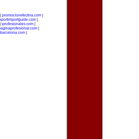
|
promocionefectiva.com
|
xportimportguide.com
|
|
iprofesionales.com
|
paginaprofesional.com
|
dbarcelona.com
|